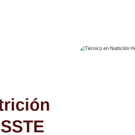
rición 
ISSSTE