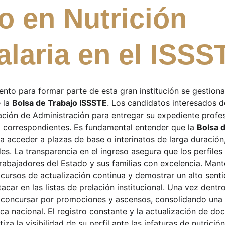
o en Nutrición 
alaria en el ISSS
ento para formar parte de esta gran institución se gestion
 la 
Bolsa de Trabajo ISSSTE
. Los candidatos interesados d
ación de Administración para entregar su expediente profes
 correspondientes. Es fundamental entender que la 
Bolsa 
ra acceder a plazas de base o interinatos de larga duración
des. La transparencia en el ingreso asegura que los perfile
trabajadores del Estado y sus familias con excelencia. Mant
n cursos de actualización continua y demostrar un alto sent
acar en las listas de prelación institucional. Una vez dentro
 concursar por promociones y ascensos, consolidando una c
ca nacional. El registro constante y la actualización de do
iza la visibilidad de su perfil ante las jefaturas de nutrició