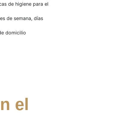
cas de higiene para el 
nes de semana, días 
e domicilio 
 
n el 