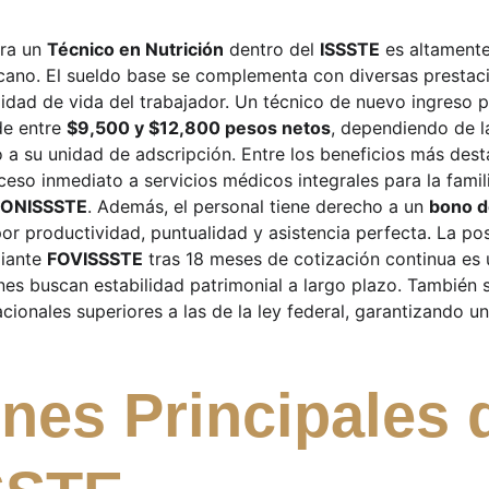
ra un 
Técnico en Nutrición
 dentro del 
ISSSTE
 es altament
cano. El sueldo base se complementa con diversas prestac
alidad de vida del trabajador. Un técnico de nuevo ingreso 
e entre 
$9,500 y $12,800 pesos netos
, dependiendo de l
o a su unidad de adscripción. Entre los beneficios más des
cceso inmediato a servicios médicos integrales para la famili
IONISSSTE
. Además, el personal tiene derecho a un 
bono d
r productividad, puntualidad y asistencia perfecta. La pos
iante 
FOVISSSTE
 tras 18 meses de cotización continua es 
es buscan estabilidad patrimonial a largo plazo. También s
cionales superiores a las de la ley federal, garantizando u
nes Principales 