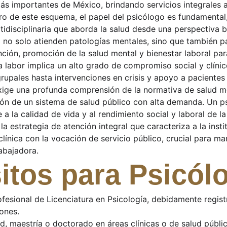
más importantes de México, brindando servicios integrales a
o de este esquema, el papel del psicólogo es fundamental, 
idisciplinaria que aborda la salud desde una perspectiva b
 no solo atienden patologías mentales, sino que también p
ión, promoción de la salud mental y bienestar laboral para
La labor implica un alto grado de compromiso social y clíni
 grupales hasta intervenciones en crisis y apoyo a pacient
exige una profunda comprensión de la normativa de salud m
sión de un sistema de salud público con alta demanda. Un p
a la calidad de vida y al rendimiento social y laboral de la 
la estrategia de atención integral que caracteriza a la insti
línica con la vocación de servicio público, crucial para ma
abajadora.
itos para Psicól
ofesional de Licenciatura en Psicología, debidamente regist
ones.
d, maestría o doctorado en áreas clínicas o de salud públic