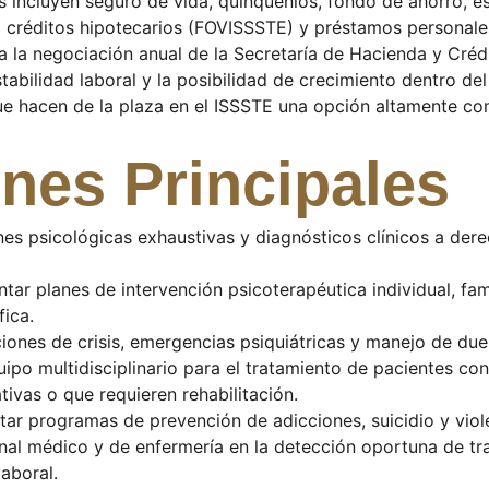
s incluyen seguro de vida, quinquenios, fondo de ahorro, e
a créditos hipotecarios (FOVISSSTE) y préstamos personale
 a la negociación anual de la Secretaría de Hacienda y Créd
tabilidad laboral y la posibilidad de crecimiento dentro del
ue hacen de la plaza en el ISSSTE una opción altamente co
nes Principales
nes psicológicas exhaustivas y diagnósticos clínicos a der
tar planes de intervención psicoterapéutica individual, fam
fica.
aciones de crisis, emergencias psiquiátricas y manejo de du
quipo multidisciplinario para el tratamiento de pacientes c
tivas o que requieren rehabilitación.
tar programas de prevención de adicciones, suicidio y violen
nal médico y de enfermería en la detección oportuna de tr
laboral.