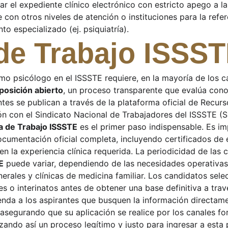
zar el expediente clínico electrónico con estricto apego a l
 con otros niveles de atención o instituciones para la refe
to especializado (ej. psiquiatría).
de Trabajo ISSS
o psicólogo en el ISSSTE requiere, en la mayoría de los ca
posición abierto
, un proceso transparente que evalúa cono
ntes se publican a través de la plataforma oficial de Recu
ón con el Sindicato Nacional de Trabajadores del ISSSTE (
a de Trabajo ISSSTE
 es el primer paso indispensable. Es im
cumentación oficial completa, incluyendo certificados de 
n la experiencia clínica requerida. La periodicidad de las 
E
 puede variar, dependiendo de las necesidades operativas
nerales y clínicas de medicina familiar. Los candidatos sele
s o interinatos antes de obtener una base definitiva a trav
enda a los aspirantes que busquen la información directamen
 asegurando que su aplicación se realice por los canales fo
izando así un proceso legítimo y justo para ingresar a esta p