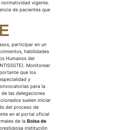
a normatividad vigente.
rencia de pacientes que 
TE
sos, participar en un 
cimientos, habilidades 
rsos Humanos del 
SNTISSSTE). Monitorear 
portante que los 
especialidad y 
convocatorias para la 
 de las delegaciones 
ccionados suelen iniciar 
és del proceso de 
te en el portal oficial 
rmales de la 
Bolsa de 
restigiosa institución 