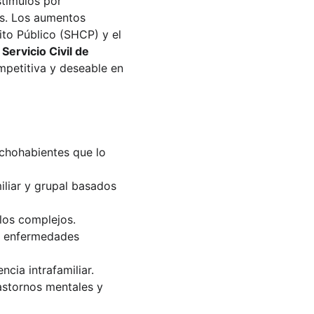
stímulos por 
s. Los aumentos 
ito Público (SHCP) y el 
 
Servicio Civil de 
mpetitiva y deseable en 
echohabientes que lo 
iliar y grupal basados 
elos complejos.
on enfermedades 
cia intrafamiliar.
astornos mentales y 