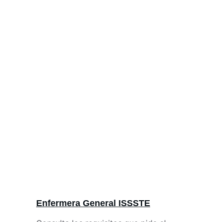
Conoce los requisitos y salarios de la 
Bolsa de Trabajo ISSSTE
Enfermera General ISSSTE